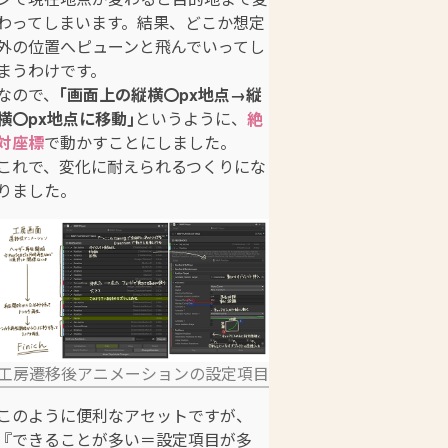
わってしまいます。結果、どこか想定
外の位置へピューンと飛んでいってし
まうわけです。
なので、
｢画面上の縦横〇px地点→縦
横〇px地点に移動｣
というように、
絶
対座標
で動かすことにしました。
これで、変化に耐えられるつくりにな
りました。
工房遷移後アニメーションの設定項目
このように便利なアセットですが、
『できることが多い＝設定項目が多