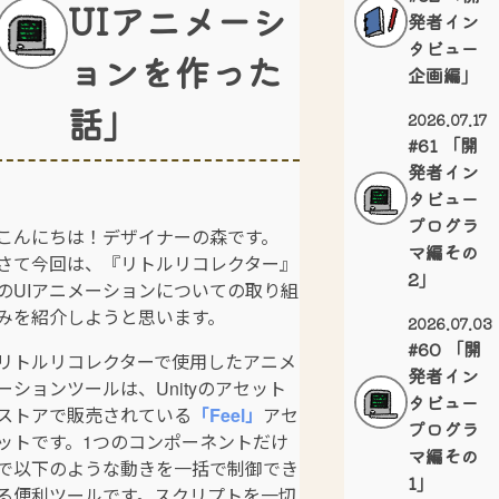
UIアニメーシ
発者イン
タビュー
ョンを作った
企画編」
話」
2026.07.17
#61 「開
発者イン
タビュー
プログラ
こんにちは！デザイナーの森です。
マ編その
さて今回は、『リトルリコレクター』
2」
のUIアニメーションについての取り組
みを紹介しようと思います。
2026.07.03
#60 「開
リトルリコレクターで使用したアニメ
発者イン
ーションツールは、Unityのアセット
タビュー
ストアで販売されている
「Feel」
アセ
プログラ
ットです。1つのコンポーネントだけ
マ編その
で以下のような動きを一括で制御でき
1」
る便利ツールです。スクリプトを一切