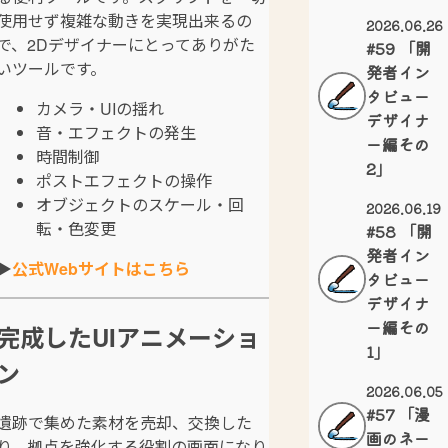
使用せず複雑な動きを実現出来るの
2026.06.26
で、2Dデザイナーにとってありがた
#59 「開
いツールです。
発者イン
タビュー
カメラ・UIの揺れ
デザイナ
音・エフェクトの発生
ー編その
時間制御
2」
ポストエフェクトの操作
オブジェクトのスケール・回
2026.06.19
転・色変更
#58 「開
発者イン
▶
公式Webサイトはこちら
タビュー
デザイナ
ー編その
完成したUIアニメーショ
1」
ン
2026.06.05
#57 「漫
遺跡で集めた素材を売却、交換した
画のネー
り、拠点を強化する役割の画面になり