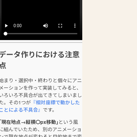
データ作りにおける注意
点
始まり・選択中・終わりと個々にアニ
メーションを作って実装してみると、
いろいろ不具合が出てきてしまいまし
た。その1つが
『相対座標で動かした
ことによる不具合』
です。
｢現在地点→縦横〇px移動｣
という風
に組んでいたため、別のアニメーショ
ンで現在地点が変わると目的地まで変