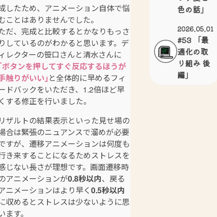
成したため、アニメーション自体で悩
色の話」
むことはありませんでした。
2026.05.01
ただ、完成と比較するとかなりもっさ
#53 「最
りしているのがわかると思います。デ
適化の取
ィレクターの笹口さんと清水さんに
り組み 後
｢ボタンを押してすぐ反応するほうが
編」
手触りがいい｣
と全体的に早めるフィ
ードバックをいただき、1.2倍ほど早
くする修正を行いました。
リザルトの結果表示といった見せ場の
場合は緊張のニュアンスで溜めが必要
ですが、遷移アニメーションは何度も
行き来することになるためストレスを
感じない長さが理想です。画面遷移時
のアニメーションが
0.8秒以内
、戻る
アニメーションはより早く
0.5秒以内
に収めるとストレスは少ないように思
います。