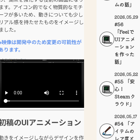
ムの話」
ます。アイコン的でなく物質的なモチ
ーフが多いため、動きについても少し
2026.05.29
リアル感を持たせたものをイメージし
#56
ました。
「Feelで
UIアニメ
※映像は開発中のため変更の可能性が
ーション
あります。
を作った
話」
2026.05.22
#55 「安
心！
Steamク
ラウド」
2026.05.17
初稿のUIアニメーション
#54 「ア
イテムの
動きをイメージしながらデザインを作
レア度と