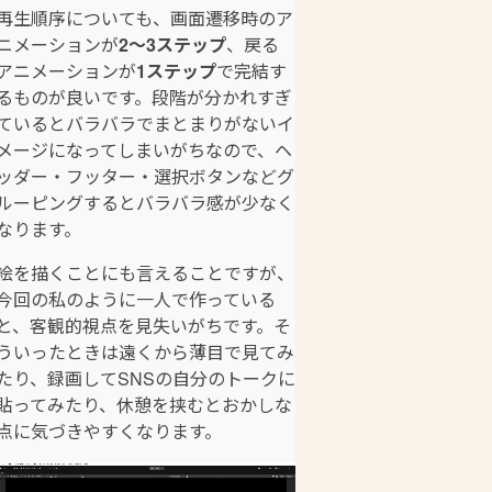
再生順序についても、画面遷移時のア
ニメーションが
2～3ステップ
、戻る
アニメーションが
1ステップ
で完結す
るものが良いです。段階が分かれすぎ
ているとバラバラでまとまりがないイ
メージになってしまいがちなので、ヘ
ッダー・フッター・選択ボタンなどグ
ルーピングするとバラバラ感が少なく
なります。
絵を描くことにも言えることですが、
今回の私のように一人で作っている
と、客観的視点を見失いがちです。そ
ういったときは遠くから薄目で見てみ
たり、録画してSNSの自分のトークに
貼ってみたり、休憩を挟むとおかしな
点に気づきやすくなります。