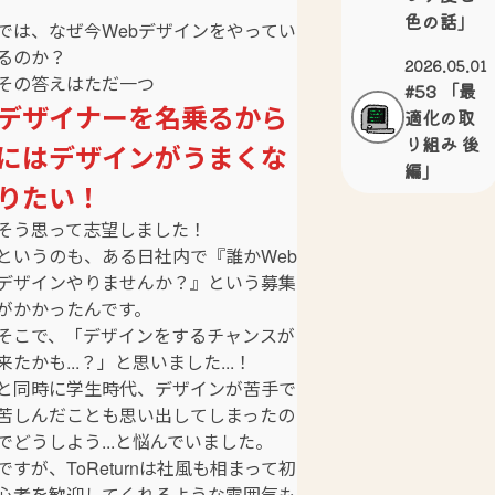
色の話」
では、なぜ今Webデザインをやってい
るのか？
2026.05.01
その答えはただ一つ
#53 「最
デザイナーを名乗るから
適化の取
り組み 後
にはデザインがうまくな
編」
りたい！
そう思って志望しました！
というのも、ある日社内で『誰かWeb
デザインやりませんか？』という募集
がかかったんです。
そこで、「デザインをするチャンスが
来たかも...？」と思いました...！
と同時に学生時代、デザインが苦手で
苦しんだことも思い出してしまったの
でどうしよう...と悩んでいました。
ですが、ToReturnは社風も相まって初
心者を歓迎してくれるような雰囲気も