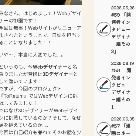
2026.06.26
みなさん、はじめまして！Webデザイ
#59 「開
ナーの御園です！
発者イン
今回は無事！Webサイトがリニューア
タビュー
ルされたということで、日誌を担当す
デザイナ
ることになりました！！
ー編その
2」
いや～、本当に大変でした...。
2026.06.19
というのも、今
Webデザイナー
と名
#58 「開
乗りましたが普段は
3Dデザイナー
と
発者イン
して働いています！
タビュー
ですが、今回のプロジェクト
デザイナ
『ToReturn』ではWebデザインに挑
ー編その
戦してみました！
1」
ではなぜ3DデザイナーがWebデザイ
ンに挑戦しているのか？そして、なぜ
2026.06.05
頭を抱えているのか...。
#57 「漫
今回は自己紹介も兼ねてそのお話を少
画のネー