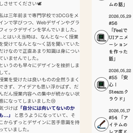
しさせてください🕊️
ムの話」
私は三年前まで専門学校で3DCGをメ
2026.05.29
インで学びつつ、Webデザインやグラ
#56
フィックデザインを学んでいました。
「Feelで
...とはいえ当時は、なんとな～く授業
UIアニメ
を受けてなんとな～く話を聞いていた
ーション
だけなので正直あまり知識は身につい
を作った
ていませんでした。
話」
というのも早々にデザインを挫折しま
2026.05.22
して。
#55 「安
授業を受けたは良いものの全然うまく
心！
できず、アイデアも思い浮かばず、だ
Steamク
んだん授業内容への集中が続かない状
ラウド」
態になってしまいました😢
気づけば
「自分には向いてないのか
2026.05.17
も…」
と思うようになっていて、そ
#54 「ア
こからずっとデザインに苦手意識を持
イテムの
っていました。
レア度と